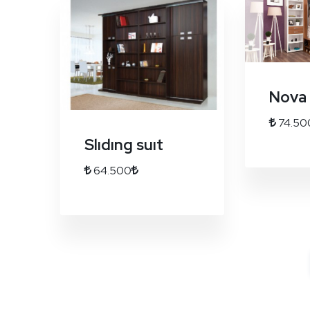
Nova
74.50
Slıdıng suıt
64.500