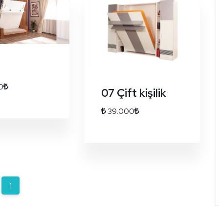
0
07 Çift kişilik
39.000
(current)
1